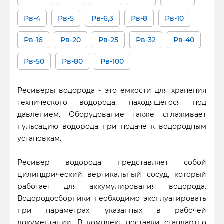
Рв-4
Рв-5
Рв-6,3
Рв-8
Рв-10
Рв-16
Рв-20
Рв-25
Рв-32
Рв-40
Рв-50
Рв-80
Рв-100
Ресиверы водорода - это емкости для хранения
технического водорода, находящегося под
давлением. Оборудование также сглаживает
пульсацию водорода при подаче к водородным
установкам.
Ресивер водорода представляет собой
цилиндрический вертикальный сосуд, который
работает для аккумулирования водорода.
Водородосборники необходимо эксплуатировать
при параметрах, указанных в рабочей
документации. В комплект поставки стандартно