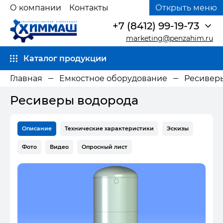
О компании
Контакты
Открыть меню
+7 (8412) 99-19-73
marketing@penzahim.ru
Каталог продукции
Главная
Емкостное оборудование
Ресиверы
Ресиверы водорода
Описание
Технические характеристики
Эскизы
Фото
Видео
Опросный лист